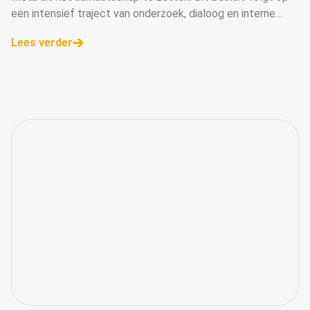
ADVERTENTIEKETEN
een intensief traject van onderzoek, dialoog en interne
afweging, waarin de rol van platforms bij de bestrijding van
Lees verder
frauduleuze