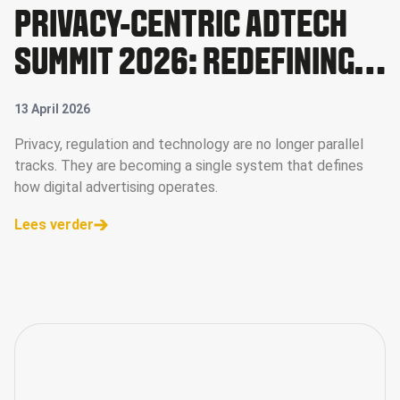
PRIVACY-CENTRIC ADTECH
SUMMIT 2026: REDEFINING
DATA, VALUE AND CONTROL
13 April 2026
IN DIGITAL ADVERTISING
Privacy, regulation and technology are no longer parallel
tracks. They are becoming a single system that defines
how digital advertising operates.
Lees verder