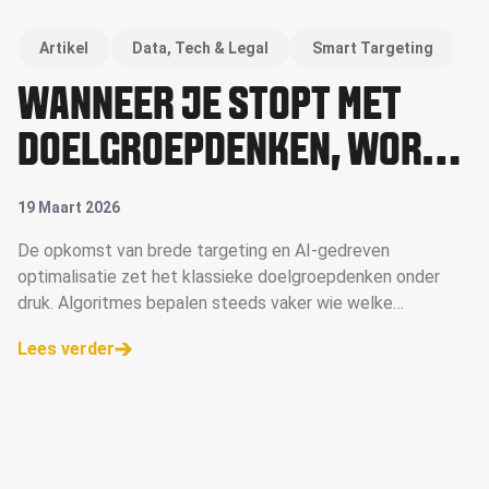
Artikel
Data, Tech & Legal
Smart Targeting
WANNEER JE STOPT MET
DOELGROEPDENKEN, WORDT
DE ENIGE TOETS VAN JE
19 Maart 2026
OUTPUT: VIND ÍK HET ZELF
De opkomst van brede targeting en AI-gedreven
optimalisatie zet het klassieke doelgroepdenken onder
LEUK?"
druk. Algoritmes bepalen steeds vaker wie welke
boodschap te zien krijgt, terwijl veel organisaties hun
Lees verder
media-inzet nog altijd plannen van