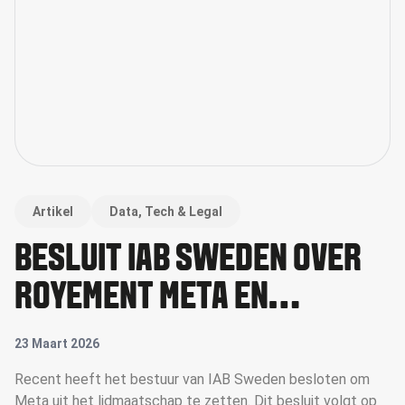
Artikel
Data, Tech & Legal
BESLUIT IAB SWEDEN OVER
ROYEMENT META EN
BREDERE IMPLICATIES VOOR
23 Maart 2026
DE DIGITALE
Recent heeft het bestuur van IAB Sweden besloten om
Meta uit het lidmaatschap te zetten. Dit besluit volgt op