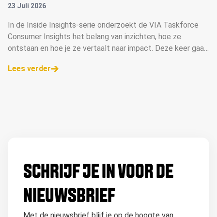
23 Juli 2026
In de Inside Insights-serie onderzoekt de VIA Taskforce
Consumer Insights het belang van inzichten, hoe ze
ontstaan en hoe je ze vertaalt naar impact. Deze keer gaan
ze in gesprek met Margot Bouwman, merk- en
Lees verder
communicatiestrateeg.
SCHRIJF JE IN VOOR DE
NIEUWSBRIEF
Met de nieuwsbrief blijf je op de hoogte van