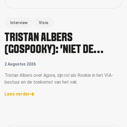
Interview
Visie
TRISTAN ALBERS
(GOSPOOKY): 'NIET DE
GROOTSTE WINT, MAAR WIE
2 Augustus 2026
ZICH HET SNELST AANPAST'
Tristan Albers over Agora, zijn rol als Rookie in het VIA-
bestuur en de toekomst van het vak.
Lees verder