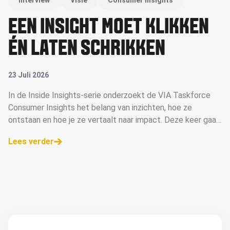
Interview
Visie
Consumer Insights
EEN INSIGHT MOET KLIKKEN
ÉN LATEN SCHRIKKEN
23 Juli 2026
In de Inside Insights-serie onderzoekt de VIA Taskforce
Consumer Insights het belang van inzichten, hoe ze
ontstaan en hoe je ze vertaalt naar impact. Deze keer gaan
ze in gesprek met Margot Bouwman, merk- en
Lees verder
communicatiestrateeg.