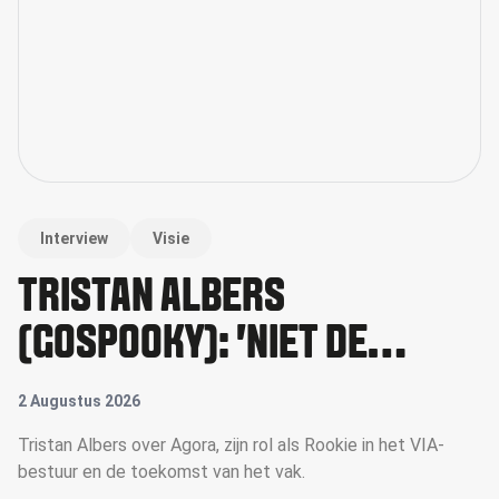
Interview
Visie
TRISTAN ALBERS
(GOSPOOKY): 'NIET DE
GROOTSTE WINT, MAAR WIE
2 Augustus 2026
ZICH HET SNELST AANPAST'
Tristan Albers over Agora, zijn rol als Rookie in het VIA-
bestuur en de toekomst van het vak.