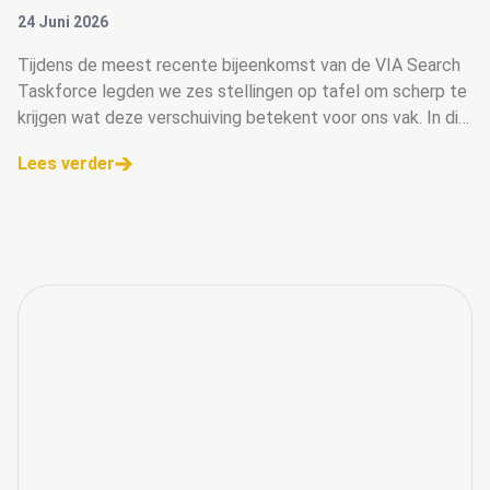
RICHTING VAN SEARCH
24 Juni 2026
Tijdens de meest recente bijeenkomst van de VIA Search
Taskforce legden we zes stellingen op tafel om scherp te
krijgen wat deze verschuiving betekent voor ons vak. In dit
artikel delen we de belangrijkste inzichten.
Lees verder