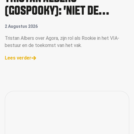
(GOSPOOKY): 'NIET DE
GROOTSTE WINT, MAAR WIE
2 Augustus 2026
ZICH HET SNELST AANPAST'
Tristan Albers over Agora, zijn rol als Rookie in het VIA-
bestuur en de toekomst van het vak.
Lees verder