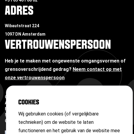
+31 85 401 08 02
ADRES
Wibautstraat 224
1097 DN Amsterdam
VERTROUWENSPERSOON
Heb je te maken met ongewenste omgangsvormen of
grensoverschrijdend gedrag?
Neem contact op met
onze vertrouwenspersoon
Copyright ©
2026
COOKIES
Algemene voorwaarden
Privacyverklaring
Wij gebruiken cookies (of vergelijkbare
Sitemap
Cookies
technieken) om de website te laten
functioneren en het gebruik van de website mee