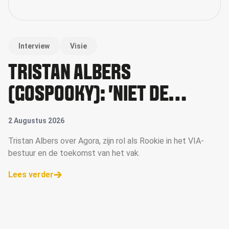
Interview
Visie
TRISTAN ALBERS
(GOSPOOKY): 'NIET DE
GROOTSTE WINT, MAAR WIE
2 Augustus 2026
ZICH HET SNELST AANPAST'
Tristan Albers over Agora, zijn rol als Rookie in het VIA-
bestuur en de toekomst van het vak.
Lees verder