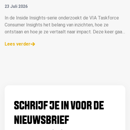
23 Juli 2026
In de Inside Insights-serie onderzoekt de VIA Taskforce
Consumer Insights het belang van inzichten, hoe ze
ontstaan en hoe je ze vertaalt naar impact. Deze keer gaan
ze in gesprek met Margot Bouwman, merk- en
Lees verder
communicatiestrateeg.
SCHRIJF JE IN VOOR DE
NIEUWSBRIEF