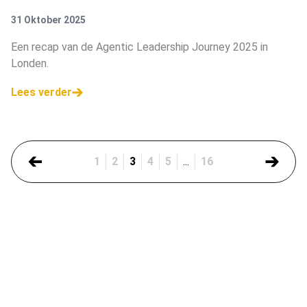
IS LEIDERSCHAP”
31 Oktober 2025
Een recap van de Agentic Leadership Journey 2025 in
Londen.
Lees verder
1
2
3
4
5
...
16