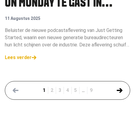
ON MONDAY TE GAST IN
NIEUWE AFLEVERING JUST
11 Augustus 2025
GETTING STARTED
Beluister de nieuwe podcastaflevering van Just Getting
Started, waarin een nieuwe generatie bureaudirecteuren
hun licht schijnen over de industrie. Deze aflevering schuift
Gookie Sassen van Closed on Monday aan.
Lees verder
1
2
3
4
5
...
9