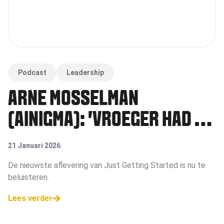
Podcast
Leadership
ARNE MOSSELMAN
(AINIGMA): 'VROEGER HAD JE
INTERNET, NU HEB JE AI'
21 Januari 2026
De nieuwste aflevering van Just Getting Started is nu te
beluisteren.
Lees verder