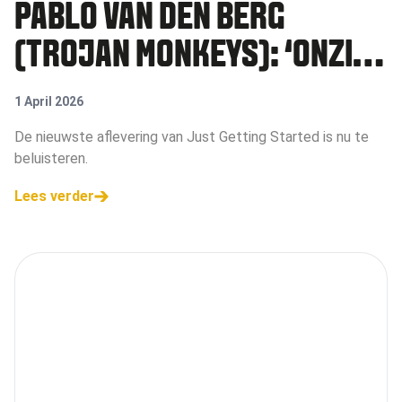
PABLO VAN DEN BERG
(TROJAN MONKEYS): ‘ONZIN
DAT AI DE PLEK VAN TALENT
1 April 2026
OVERNEEMT’
De nieuwste aflevering van Just Getting Started is nu te
beluisteren.
Lees verder