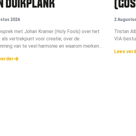
N DUIKPLANK
(GOS
GROO
stus 2026
2 Augustu
WIE 
esprek met Johan Kramer (Holy Fools) over het
Tristan Al
t als vertrekpunt voor creatie, over de
VIA-bestu
AANP
mming van te veel harmonie en waarom merken
Lees ver
alleen campagne moeten maken, maar campagne
verder
n voeren.