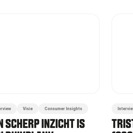
erview
Visie
Consumer Insights
Intervi
N SCHERP INZICHT IS
TRIS