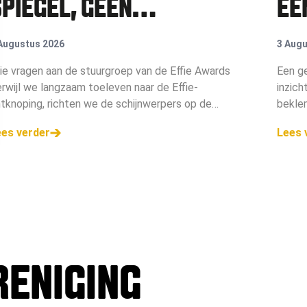
SPIEGEL, GEEN
EE
VISITEKAARTJE
Augustus 2026
3 Augu
ie vragen aan de stuurgroep van de Effie Awards
Een g
rwijl we langzaam toeleven naar de Effie-
inzich
tknoping, richten we de schijnwerpers op de
bekle
uurgroep. Zij bewaken de koers van de belangrijkste
niet 
ees verder
Lees 
rketingprijs van Nederland. Wat is
moete
RENIGING