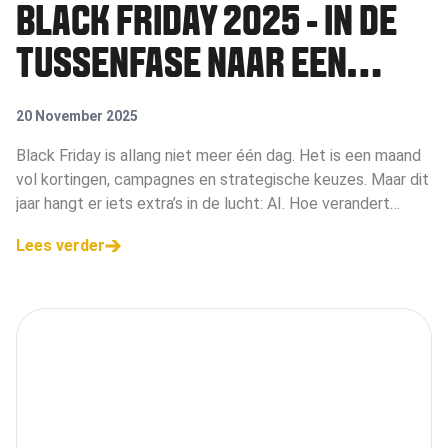
BLACK FRIDAY 2025 - IN DE
TUSSENFASE NAAR EEN
NIEUW ZOEKLANDSCHAP?
20 November 2025
Black Friday is allang niet meer één dag. Het is een maand
vol kortingen, campagnes en strategische keuzes. Maar dit
jaar hangt er iets extra’s in de lucht: AI. Hoe verandert
kunstmatige intelligentie de manier waarop consumenten
Lees verder
zoeken en merken adverteren tijdens deze periode?