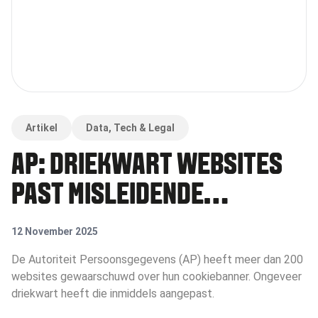
Artikel
Data, Tech & Legal
AP: DRIEKWART WEBSITES
PAST MISLEIDENDE
COOKIEBANNER AAN NA
12 November 2025
WAARSCHUWING,
De Autoriteit Persoonsgegevens (AP) heeft meer dan 200
websites gewaarschuwd over hun cookiebanner. Ongeveer
ONDERZOEK GESTART NAAR
driekwart heeft die inmiddels aangepast.
WEIGERAARS