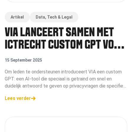
Artikel
Data, Tech & Legal
VIA LANCEERT SAMEN MET
ICTRECHT CUSTOM GPT VOOR
PRIVACYVRAGEN IN DE
15 September 2025
NEDERLANDSE
Om leden te ondersteunen introduceert VIA een custom
GPT: een AI-tool die speciaal is getraind om snel en
ADVERTENTIEBRANCHE
duidelijk antwoord te geven op privacyvragen die specifiek
spelen in de Nederlandse advertentiebranche
Lees verder