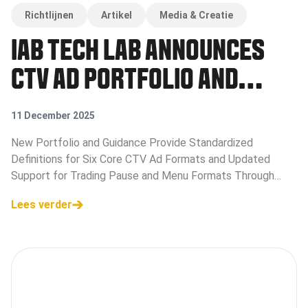
Richtlijnen
Artikel
Media & Creatie
IAB TECH LAB ANNOUNCES
CTV AD PORTFOLIO AND
UPDATED GUIDE TO
11 December 2025
PROGRAMMATIC CTV
New Portfolio and Guidance Provide Standardized
Definitions for Six Core CTV Ad Formats and Updated
Support for Trading Pause and Menu Formats Through
OpenRTB; Open for Public. Comment Until January 31,
Lees verder
2026</e