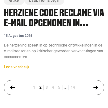
Artikel
Data, Tech & Legal
HERZIENE CODE RECLAME VIA
E-MAIL OPGENOMEN IN
NEDERLANDSE RECLAME
15 Augustus 2025
CODE
De herziening speelt in op technische ontwikkelingen in de
e-mailsector en op kritischer geworden verwachtingen van
consumenten
Lees verder
1
2
3
4
5
...
14