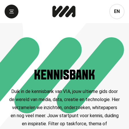
Language
EN
KENNISBANK
Duik in de kennisbank van VIA, jouw ultieme gids door
de wereld van media, data, creatie en technologie. Hier
verzamelen we inzichten, onderzoeken, whitepapers
en nog veel meer. Jouw startpunt voor kennis, duiding
en inspiratie. Filter op taskforce, thema of