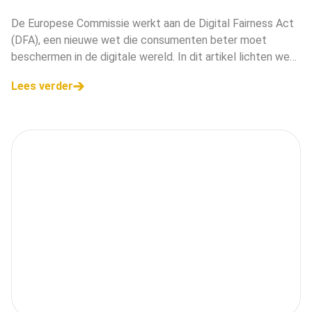
De Europese Commissie werkt aan de Digital Fairness Act
(DFA), een nieuwe wet die consumenten beter moet
beschermen in de digitale wereld. In dit artikel lichten we
het gebruik van dark patterns en de bescherming van
Lees verder
kwetsbare groepen toe.